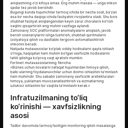
aniqlashning o‘zi kifoya emas. Eng muhim masala — unga imkon
qadar tez javob berishdir.
Bugungi kunda hujumchilar tarmoq ichida bir necha soat, ba’zan
esa bir necha daqiqa ichida faoliyatini rivojlantira oladi. Shu bois
shubhali faoliyat aniqlanganidan keyin zarur choralarni ko‘rish
vaqtini qisqartirish eng muhim vazifaga aylandi.
Zamonaviy SOC platformalari anomaliyalarni aniqlash, javob
berish ssenariylarini ishga tushirish, shubhali qurilmalarni
izolyatsiya qilish va dastlabki tergovni avtomatlashtirish
imkonini beradi.
Natijada mutaxassislar ko‘plab oddiy hodisalarni qayta ishlash
o‘rniga, haqiqatan ham muhim bo‘lgan xavfsizlik hodisalarini
tahlil qilishga ko‘proq vaqt ajratishi mumkin.
Fortinet mutaxassislarining fikricha:
«Biznes uchun ilovalarni nafaqat hujumlardan himoya qilish,
balki ularning foydalanuvchilar uchun doimo ishlashini ta’minlash
ham muhimdir. Shu sababli zamonaviy xavfsizlik arxitekturalari
himoya, yuklamani muvozanatlashtirish va xizmatlarning
uzluksiz ishlashini bir vaqtda ta’minlashi kerak.»
Infratuzilmaning to‘liq
ko‘rinishi — xavfsizlikning
asosi
Tadbir davomida tarmoq faolligini monitoring qilish masalasiga