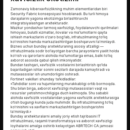
Zamonaviy kiberxavfsizlikning muhim elementlaridan biri
Security Fabric
konsepsiyasi hisoblanadi. Bu turli himoya
darajalarini yagona ekotizimga birlashtiruvchi
integratsiyalashgan arxitekturadir.
Mazkur yondashuv tarmoq xavfsizligi, foydalanuvchi qurilmalari
himoyasi, bulutli xizmatlar, ilovalar va ma’lumotlarni qayta
ishlash markazlarini o‘zaro bog‘lab, infratuzilmaning to‘liq
ko‘rinishini hamda markazlashtirilgan boshqaruvni ta’minlaydi.
Biznes uchun bunday arxitekturaning asosiy afzalligi —
infratuzilmada sodir bo‘layotgan barcha jarayonlarni yaxlit holda
ko‘rish va qarorlarni alohida ma’lumotlarga emas, balki to‘liq
axborot asosida qabul qilish imkoniyatidir.
Bundan tashqari, xavfsizlik vositalarini birlashtirish qo‘lda
bajariladigan ishlar sonini sezilarli darajada kamaytiradi va
mutaxassislar ish unumdorligini oshiradi.
Fortinet vakillari shunday ta’kidladilar:
«Tahdidlar soni va hujumlarning murakkabligi ortib bormoqda.
Shu bilan birga, axborot xavfsizligi mutaxassislari vaqt va
resurslar yetishmovchiligiga duch kelmoqda. Shu sababli
alohida xavfsizlik vositalaridan yagona xavfsizlik arxitekturasiga
o‘tish bugungi kunda juda muhimdir. Bu infratuzilmaning to‘liq
ko‘rinishini va xavflarni markazlashtirilgan boshqarishni
ta’minlaydi.»
Bunday arxitekturalarni amaliy joriy etish tajribasini IT
infratuzilmasi, raqamli transformatsiya va axborot xavfsizligi
loyihalarini amalga oshirib kelayotgan
ABRTECH CA
jamoasi