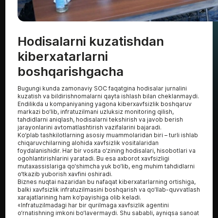
Hodisalarni kuzatishdan
kiberxatarlarni
boshqarishgacha
Bugungi kunda zamonaviy SOC faqatgina hodisalar jurnalini
kuzatish va bildirishnomalarni qayta ishlash bilan cheklanmaydi.
Endilikda u kompaniyaning yagona kiberxavfsizlik boshqaruv
markazi bo‘lib, infratuzilmani uzluksiz monitoring qilish,
tahdidlarni aniqlash, hodisalarni tekshirish va javob berish
jarayonlarini avtomatlashtirish vazifalarini bajaradi.
Ko‘plab tashkilotlarning asosiy muammolaridan biri – turli ishlab
chiqaruvchilarning alohida xavfsizlik vositalaridan
foydalanishidir. Har bir vosita o‘zining hodisalari, hisobotlari va
ogohlantirishlarini yaratadi. Bu esa axborot xavfsizligi
mutaxassislariga qo‘shimcha yuk bo‘lib, eng muhim tahdidlarni
o‘tkazib yuborish xavfini oshiradi.
Biznes nuqtai nazaridan bu nafaqat kiberxatarlarning ortishiga,
balki xavfsizlik infratuzilmasini boshqarish va qo‘llab-quvvatlash
xarajatlarining ham ko‘payishiga olib keladi.
«Infratuzilmadagi har bir qurilmaga xavfsizlik agentini
o‘rnatishning imkoni bo‘lavermaydi. Shu sababli, ayniqsa sanoat