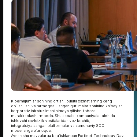
Kiberhujumlar sonining ortishi, bulutli xizmatlarning keng
qo‘llanilishi va tarmoqqa ulangan qurilmalar sonining ko‘payishi
korporativ infratuzilmani himoya qilishni tobora
murakkablashtirmoqda. Shu sababli kompaniyalar alohida
ishlovchi xavfsizlik vositalaridan voz kechib,
integratsiyalashgan platformalar va zamonaviy SOC
modellariga o‘tmoqda.
Aynan shu mavzularga bag‘ishlangan
Fortinet Technology Day: