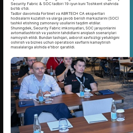
Security Fabric & SOC
tadbiri 19-iyun kuni Toshkent shahrida
bo‘lib o‘tdi.
Tadbir davomida
Fortinet
va
ABRTECH CA
ekspertlari
hodisalarni kuzatish va ularga javob berish markazlarini (SOC)
tashkil etishning zamonaviy usullarini taqdim etdilar.
Shuningdek,
Security Fabric
imkoniyatlari, SOC jarayonlarini
avtomatlashtirish va yashirin tahdidlarni aniqlash ssenariylari
namoyish etildi. Bundan tashqari, axborot xavfsizligi yetukligini
oshirish va biznes uchun operatsion xavflarni kamaytirish
masalalariga alohida e’tibor qaratildi.