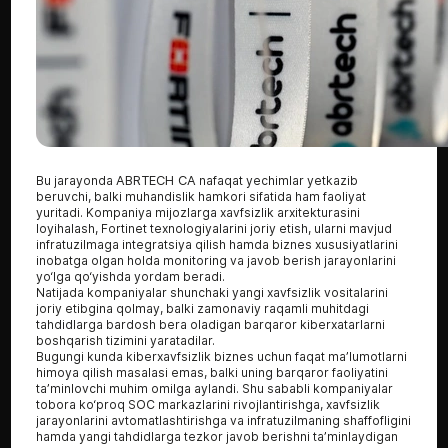
Bu jarayonda
ABRTECH CA
nafaqat yechimlar yetkazib
beruvchi, balki muhandislik hamkori sifatida ham faoliyat
yuritadi. Kompaniya mijozlarga xavfsizlik arxitekturasini
loyihalash, Fortinet texnologiyalarini joriy etish, ularni mavjud
infratuzilmaga integratsiya qilish hamda biznes xususiyatlarini
inobatga olgan holda monitoring va javob berish jarayonlarini
yo‘lga qo‘yishda yordam beradi.
Natijada kompaniyalar shunchaki yangi xavfsizlik vositalarini
joriy etibgina qolmay, balki zamonaviy raqamli muhitdagi
tahdidlarga bardosh bera oladigan barqaror kiberxatarlarni
boshqarish tizimini yaratadilar.
Bugungi kunda kiberxavfsizlik biznes uchun faqat ma’lumotlarni
himoya qilish masalasi emas, balki uning barqaror faoliyatini
ta’minlovchi muhim omilga aylandi. Shu sababli kompaniyalar
tobora ko‘proq SOC markazlarini rivojlantirishga, xavfsizlik
jarayonlarini avtomatlashtirishga va infratuzilmaning shaffofligini
hamda yangi tahdidlarga tezkor javob berishni ta’minlaydigan