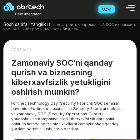
UZ
Bosh sahifa
Yangilik
/
/
Как построить современный SOC и повысить
зрелость кибербезопасности бизнеса
07.07.2026
Zamonaviy SOC’ni qanday
qurish va biznesning
kiberxavfsizlik yetukligini
oshirish mumkin?
Fortinet Technology Day: Security Fabric & SOC
seminari
davomida Fortinet mutaxassislari
Security Fabric
arxitekturasi
va zamonaviy
SOC (Security Operations Center)
yondashuvlari kompaniyalarga kiberxavfsizlik darajasini
oshirish hamda operatsion xavflarni kamaytirishga qanday
yordam berishini tushuntirib berdilar.