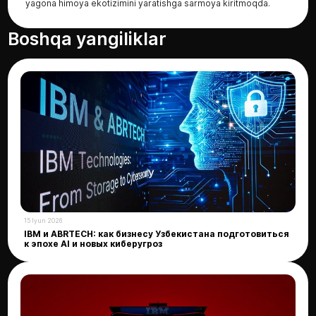
yagona himoya ekotizimini yaratishga sarmoya kiritmoqda.
Boshqa yangiliklar
15 Iyun 2026
IBM и ABRTECH: как бизнесу Узбекистана подготовиться
к эпохе AI и новых киберугроз