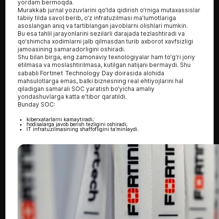
yordam bermoqda.
Murakkab jurnal yozuvlarini qo‘lda qidirish o‘rniga mutaxassislar
tabiiy tilda savol berib, o‘z infratuzilmasi ma’lumotlariga
asoslangan aniq va tartiblangan javoblarni olishlari mumkin.
Bu esa tahlil jarayonlarini sezilarli darajada tezlashtiradi va
qo‘shimcha xodimlarni jalb qilmasdan turib axborot xavfsizligi
jamoasining samaradorligini oshiradi.
Shu bilan birga, eng zamonaviy texnologiyalar ham to‘g‘ri joriy
etilmasa va moslashtirilmasa, kutilgan natijani bermaydi. Shu
sababli
Fortinet Technology Day
doirasida alohida
mahsulotlarga emas, balki biznesning real ehtiyojlarini hal
qiladigan samarali SOC yaratish bo‘yicha amaliy
yondashuvlarga katta e’tibor qaratildi.
Bunday SOC:
kiberxatarlarni kamaytiradi;
hodisalarga javob berish tezligini oshiradi;
IT infratuzilmasining shaffofligini ta’minlaydi.