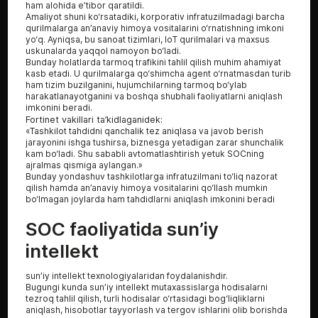
ham alohida e’tibor qaratildi.
Amaliyot shuni ko‘rsatadiki, korporativ infratuzilmadagi barcha
qurilmalarga an’anaviy himoya vositalarini o‘rnatishning imkoni
yo‘q. Ayniqsa, bu sanoat tizimlari, IoT qurilmalari va maxsus
uskunalarda yaqqol namoyon bo‘ladi.
Bunday holatlarda tarmoq trafikini tahlil qilish muhim ahamiyat
kasb etadi. U qurilmalarga qo‘shimcha agent o‘rnatmasdan turib
ham tizim buzilganini, hujumchilarning tarmoq bo‘ylab
harakatlanayotganini va boshqa shubhali faoliyatlarni aniqlash
imkonini beradi.
Fortinet vakillari ta’kidlaganidek:
«Tashkilot tahdidni qanchalik tez aniqlasa va javob berish
jarayonini ishga tushirsa, biznesga yetadigan zarar shunchalik
kam bo‘ladi. Shu sababli avtomatlashtirish yetuk SOCning
ajralmas qismiga aylangan.»
Bunday yondashuv tashkilotlarga infratuzilmani to‘liq nazorat
qilish hamda an’anaviy himoya vositalarini qo‘llash mumkin
bo‘lmagan joylarda ham tahdidlarni aniqlash imkonini beradi
SOC faoliyatida sun’iy
intellekt
sun’iy intellekt texnologiyalaridan foydalanishdir.
Bugungi kunda sun’iy intellekt mutaxassislarga hodisalarni
tezroq tahlil qilish, turli hodisalar o‘rtasidagi bog‘liqliklarni
aniqlash, hisobotlar tayyorlash va tergov ishlarini olib borishda