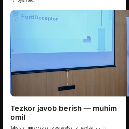
namoyish etdi.
Tezkor javob berish — muhim
omil
Tahdidlar murakkablashib borayotgan bir paytda hujumni