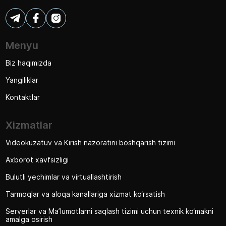
Menyu
Biz haqimizda
Yangiliklar
Kontaktlar
Xizmatlar
Videokuzatuv va Kirish nazoratini boshqarish tizimi
Axborot xavfsizligi
Bulutli yechimlar va virtuallashtirish
Tarmoqlar va aloqa kanallariga xizmat ko‘rsatish
Serverlar va Ma’lumotlarni saqlash tizimi uchun texnik ko‘makni
amalga osirish