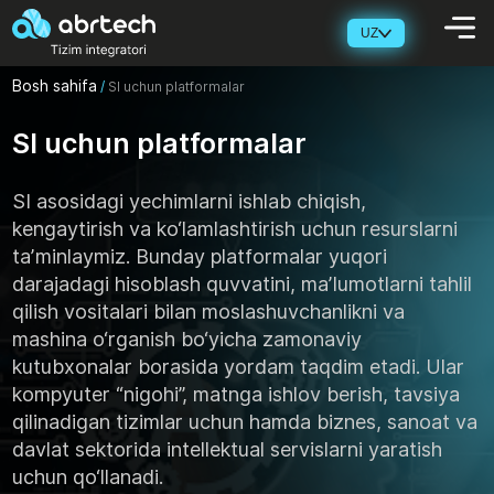
UZ
Bosh sahifa
/
SI uchun platformalar
SI uchun platformalar
SI asosidagi yechimlarni ishlab chiqish,
kengaytirish va ko‘lamlashtirish uchun resurslarni
taʼminlaymiz. Bunday platformalar yuqori
darajadagi hisoblash quvvatini, maʼlumotlarni tahlil
qilish vositalari bilan moslashuvchanlikni va
mashina o‘rganish bo‘yicha zamonaviy
kutubxonalar borasida yordam taqdim etadi. Ular
kompyuter “nigohi”, matnga ishlov berish, tavsiya
qilinadigan tizimlar uchun hamda biznes, sanoat va
davlat sektorida intellektual servislarni yaratish
uchun qo‘llanadi.