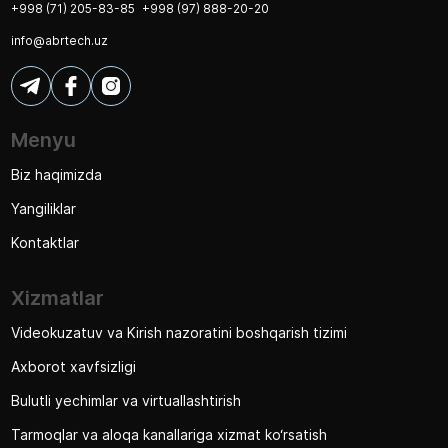
+998 (71) 205-83-85
+998 (97) 888-20-20
info@abrtech.uz
Menyu
Biz haqimizda
Yangiliklar
Kontaktlar
Xizmatlar
Videokuzatuv va Kirish nazoratini boshqarish tizimi
Axborot xavfsizligi
Bulutli yechimlar va virtuallashtirish
Tarmoqlar va aloqa kanallariga xizmat ko‘rsatish