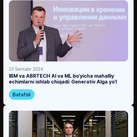
23 Sentabr 2024
IBM va ABRTECH AI va ML bo’yicha mahalliy
echimlarni ishlab chiqadi: Generativ AIga yo’l
Batafsil