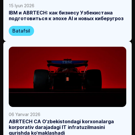
15 Iyun 2026
IBM и ABRTECH: как бизнесу Узбекистана
подготовиться к эпохе AI и новых киберугроз
Batafsil
06 Yanvar 2026
ABRTECH CA O‘zbekistondagi korxonalarga
korporativ darajadagi IT infratuzilmasini
qurishda ko‘maklashadi