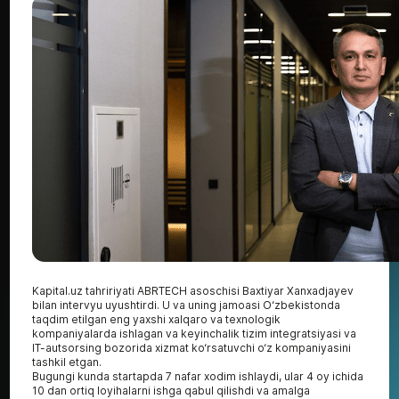
Kapital.uz tahririyati ABRTECH asoschisi Baxtiyar Xanxadjayev
bilan intervyu uyushtirdi. U va uning jamoasi O‘zbekistonda
taqdim etilgan eng yaxshi xalqaro va texnologik
kompaniyalarda ishlagan va keyinchalik tizim integratsiyasi va
IT-autsorsing bozorida xizmat ko‘rsatuvchi o‘z kompaniyasini
tashkil etgan.
Bugungi kunda startapda 7 nafar xodim ishlaydi, ular 4 oy ichida
10 dan ortiq loyihalarni ishga qabul qilishdi va amalga