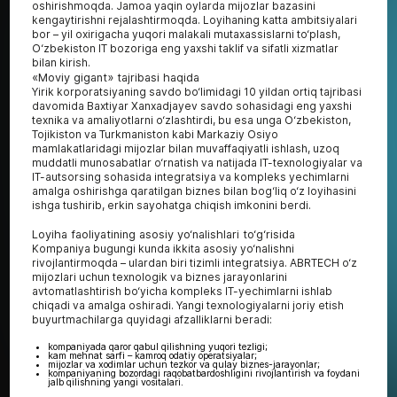
oshirishmoqda. Jamoa yaqin oylarda mijozlar bazasini
kengaytirishni rejalashtirmoqda. Loyihaning katta ambitsiyalari
bor – yil oxirigacha yuqori malakali mutaxassislarni to‘plash,
O‘zbekiston IT bozoriga eng yaxshi taklif va sifatli xizmatlar
bilan kirish.
«Moviy gigant» tajribasi haqida
Yirik korporatsiyaning savdo bo‘limidagi 10 yildan ortiq tajribasi
davomida Baxtiyar Xanxadjayev savdo sohasidagi eng yaxshi
texnika va amaliyotlarni o‘zlashtirdi, bu esa unga O‘zbekiston,
Tojikiston va Turkmaniston kabi Markaziy Osiyo
mamlakatlaridagi mijozlar bilan muvaffaqiyatli ishlash, uzoq
muddatli munosabatlar o‘rnatish va natijada IT-texnologiyalar va
IT-autsorsing sohasida integratsiya va kompleks yechimlarni
amalga oshirishga qaratilgan biznes bilan bog‘liq o‘z loyihasini
ishga tushirib, erkin sayohatga chiqish imkonini berdi.
Loyiha faoliyatining asosiy yo‘nalishlari to‘g‘risida
Kompaniya bugungi kunda ikkita asosiy yo‘nalishni
rivojlantirmoqda – ulardan biri tizimli integratsiya. ABRTECH o‘z
mijozlari uchun texnologik va biznes jarayonlarini
avtomatlashtirish bo‘yicha kompleks IT-yechimlarni ishlab
chiqadi va amalga oshiradi. Yangi texnologiyalarni joriy etish
buyurtmachilarga quyidagi afzalliklarni beradi:
kompaniyada qaror qabul qilishning yuqori tezligi;
kam mehnat sarfi – kamroq odatiy operatsiyalar;
mijozlar va xodimlar uchun tezkor va qulay biznes-jarayonlar;
kompaniyaning bozordagi raqobatbardoshligini rivojlantirish va foydani
jalb qilishning yangi vositalari.