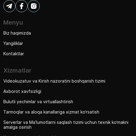
Menyu
Biz haqimizda
Yangiliklar
Kontaktlar
Xizmatlar
Videokuzatuv va Kirish nazoratini boshqarish tizimi
Axborot xavfsizligi
Bulutli yechimlar va virtuallashtirish
Tarmoqlar va aloqa kanallariga xizmat ko‘rsatish
Serverlar va Ma’lumotlarni saqlash tizimi uchun texnik ko‘makni
amalga osirish