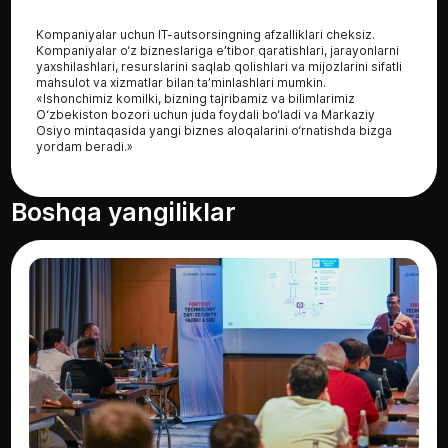
Kompaniyalar uchun IT-autsorsingning afzalliklari cheksiz.
Kompaniyalar o‘z bizneslariga e’tibor qaratishlari, jarayonlarni
yaxshilashlari, resurslarini saqlab qolishlari va mijozlarini sifatli
mahsulot va xizmatlar bilan ta’minlashlari mumkin.
«Ishonchimiz komilki, bizning tajribamiz va bilimlarimiz
O‘zbekiston bozori uchun juda foydali bo‘ladi va Markaziy
Osiyo mintaqasida yangi biznes aloqalarini o‘rnatishda bizga
yordam beradi.»
Boshqa yangiliklar