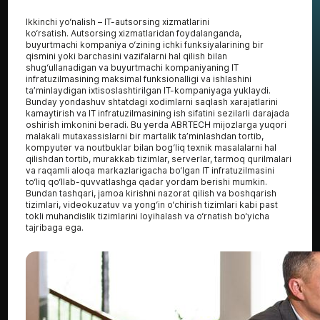
Ikkinchi yo‘nalish – IT-autsorsing xizmatlarini
ko‘rsatish. Autsorsing xizmatlaridan foydalanganda,
buyurtmachi kompaniya o‘zining ichki funksiyalarining bir
qismini yoki barchasini vazifalarni hal qilish bilan
shug‘ullanadigan va buyurtmachi kompaniyaning IT
infratuzilmasining maksimal funksionalligi va ishlashini
ta’minlaydigan ixtisoslashtirilgan IT-kompaniyaga yuklaydi.
Bunday yondashuv shtatdagi xodimlarni saqlash xarajatlarini
kamaytirish va IT infratuzilmasining ish sifatini sezilarli darajada
oshirish imkonini beradi. Bu yerda ABRTECH mijozlarga yuqori
malakali mutaxassislarni bir martalik ta’minlashdan tortib,
kompyuter va noutbuklar bilan bog‘liq texnik masalalarni hal
qilishdan tortib, murakkab tizimlar, serverlar, tarmoq qurilmalari
va raqamli aloqa markazlarigacha bo‘lgan IT infratuzilmasini
to‘liq qo‘llab-quvvatlashga qadar yordam berishi mumkin.
Bundan tashqari, jamoa kirishni nazorat qilish va boshqarish
tizimlari, videokuzatuv va yong‘in o‘chirish tizimlari kabi past
tokli muhandislik tizimlarini loyihalash va o‘rnatish bo‘yicha
tajribaga ega.