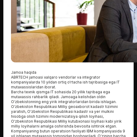
Jamoa haqida
ABRTECH jamoasi xalqaro vendorlar va integrator
kompaniyalarda 10 yildan ortiq o‘rtacha ish tajribasiga ega IT
mutaxassislaridan iborat.
Barcha texnik qismga IT sohasida 20 yillik tajribaga ega
mutaxassis rahbarlik qiladi. Jamoaga kelishdan oldin
O‘zbekistonning eng yirik integratorlaridan birida ishlagan.
O‘zbekiston Respublikasi Milliy geoaxborot kadastr tizimini
yaratish, O‘zbekiston Respublikasi kadastr va yer mulkini
hisobga olish tizimini modernizatsiya qilish loyihasi,
O‘zbekiston Respublikasi Milliy kutubxonasi loyihasi kabi yirik
milliy loyihalarni amalga oshirishda bevosita ishtirok etgan.
Kompaniyaning butun operatsion faoliyati IBM kompaniyasida 9
yil ishlagan mutaxassis tomonidan boshqariladi. O‘zining barcha