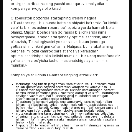
orttirgan tajribasi va eng yaxshi boshqaruv amaliyotlarini
kompaniya rivojiga olib kiradi.
O‘zbekiston bozorida startapning o‘sishi haqida
«IT-autsorsing – biz bunda katta salohiyatni ko‘ramiz. Bu kichik
va o‘rta biznes uchun resurs bo‘lib, biz u yerda hamroh bo‘la
olamiz. Mijozni boshqarish doirasida biz ichkarida nima
bo‘layotganini, jarayonlarni qanday optimallashtirish, audit
o‘tkazish, IT strategiyasini yozish va uni butun jamoaga
yetkazish mumkinligini ko‘ramiz. Natijada, bu harakatlarning
barchasi mijozni kamroq xarajatlarga va xarajatlarni
optimallashtirishga olib kelishi mumkin – biz uzoq masofada o‘z
yo‘nalishimiz bo‘yicha tashqi maslahatchiga aylanishimiz
mumkin.»
Kompaniyalar uchun IT-autsorsingning afzalliklari:
mehnatga haq to‘lash jamg‘armasi xarajatlarini va IT-infratuzilmani
qo‘llab-quvvatlash bo‘yicha operatsion xarajatlarni kamaytirish. IT-
xizmatlardan foydalanish xarajatlari ustidan kafolatlangan nazorat:
barcha ishlar ko‘rsatiladigan xizmatning darajasi va sifati, shuningdek,
qo‘yilgan vazifalarni hal qilishning aniq muddatlari ko‘rsatilgan
shartnomaga muvofiq amalga oshiriladi;
IT-autsorsing kompaniyalarga eng zamonaviy texnologiyalar bilan
ishlash tajribasiga ega bo‘lgan yuqori malakali mutaxassislarga ega
bo‘lish imkonini beradi. Kompaniyalar biznes manfaati uchun samarali
ishlaydigan ilg‘or usullar va texnologiyalardan foydalanadigan
mutaxassislarning keng doirasiga kirish imkoniyatiga ega bo‘ladilar;
ofisning hatto shtatdan tashqari vaziyatlarda ham deyarli uzluksiz
ishlashini ta’minlaydigan malakali mutaxassislar tomonidan vazifalarni
tezkorlik bilan hal etish;
IT-pudratchi tomonidan infratuzilmani rivojlantirishning aniq rejasi va
o‘zaro hamkorlik usullarini taqdim etish.