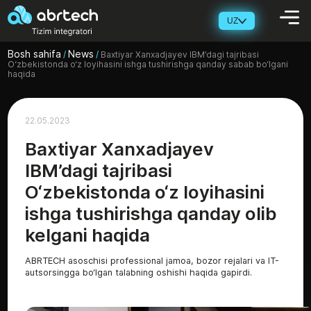
UZ
Bosh sahifa
News
/
/
Baxtiyar Xanxadjayev IBM’dagi tajribasi
O‘zbekistonda o‘z loyihasini ishga tushirishga qanday sabab bo‘lgani
haqida
22.05.2023
Baxtiyar Xanxadjayev
IBM’dagi tajribasi
O‘zbekistonda o‘z loyihasini
ishga tushirishga qanday olib
kelgani haqida
ABRTECH asoschisi professional jamoa, bozor rejalari va IT-
autsorsingga bo‘lgan talabning oshishi haqida gapirdi.