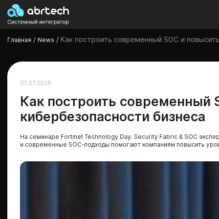
/
/
Как построить современный SOC и повысит
Главная
News
07.07.2026
Как построить современный 
кибербезопасности бизнеса
На семинаре Fortinet Technology Day: Security Fabric & SOC экспер
и современные SOC-подходы помогают компаниям повысить уров