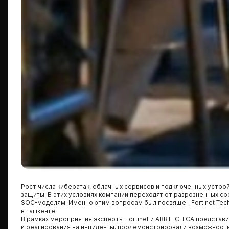
Рост числа кибератак, облачных сервисов и подключенных устр
защиты. В этих условиях компании переходят от разрозненных 
SOC-моделям. Именно этим вопросам был посвящен Fortinet Techn
в Ташкенте.
В рамках мероприятия эксперты Fortinet и ABRTECH CA предста
и реагирования на инциденты, продемонстрировали возможности 