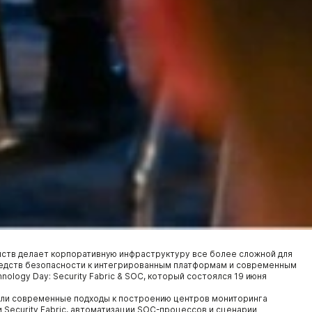
ойств делает корпоративную инфраструктуру все более сложной для
средств безопасности к интегрированным платформам и современным
ology Day: Security Fabric & SOC, который состоялся 19 июня
вили современные подходы к построению центров мониторинга
Security Fabric, автоматизации SOC-процессов и сценарии