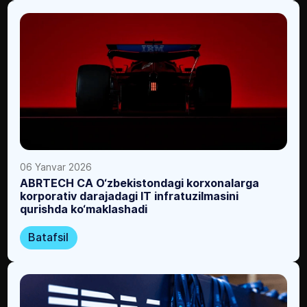
06 Yanvar 2026
ABRTECH CA O‘zbekistondagi korxonalarga
korporativ darajadagi IT infratuzilmasini
qurishda ko‘maklashadi
Batafsil