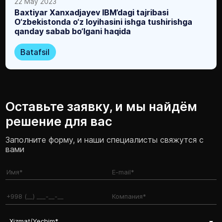
22 May 2023
Baxtiyar Xanxadjayev IBM’dagi tajribasi
O‘zbekistonda o‘z loyihasini ishga tushirishga
qanday sabab bo‘lgani haqida
Batafsil
Оставьте заявку, и мы найдём
решение для вас
Заполните форму, и наши специалисты свяжутся с
вами
Xizmat/Yechim*