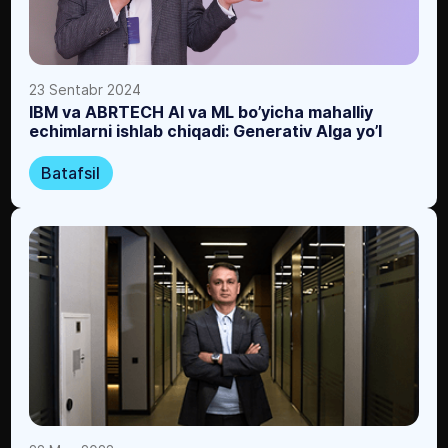
23 Sentabr 2024
IBM va ABRTECH AI va ML bo’yicha mahalliy
echimlarni ishlab chiqadi: Generativ AIga yo’l
Batafsil