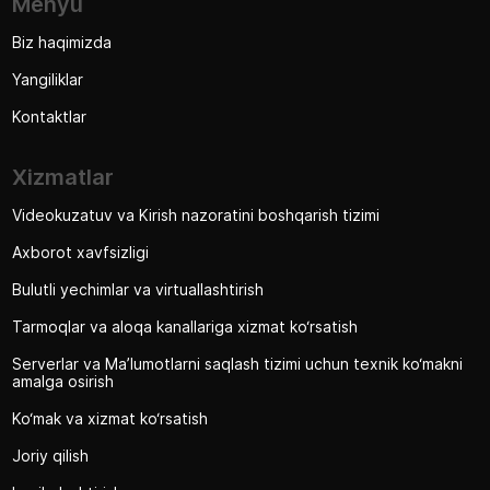
Menyu
Biz haqimizda
Yangiliklar
Kontaktlar
Xizmatlar
Videokuzatuv va Kirish nazoratini boshqarish tizimi
Axborot xavfsizligi
Bulutli yechimlar va virtuallashtirish
Tarmoqlar va aloqa kanallariga xizmat ko‘rsatish
Serverlar va Ma’lumotlarni saqlash tizimi uchun texnik ko‘makni
amalga osirish
Ko‘mak va xizmat ko‘rsatish
Joriy qilish