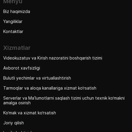
Menyu
Biz haqimizda
Yangiliklar
Kontaktlar
Xizmatlar
Videokuzatuv va Kirish nazoratini boshqarish tizimi
Axborot xavfsizligi
Bulutli yechimlar va virtuallashtirish
Tarmoqlar va aloqa kanallariga xizmat ko‘rsatish
Serverlar va Ma’lumotlarni saqlash tizimi uchun texnik ko‘makni
amalga osirish
Ko‘mak va xizmat ko‘rsatish
Joriy qilish