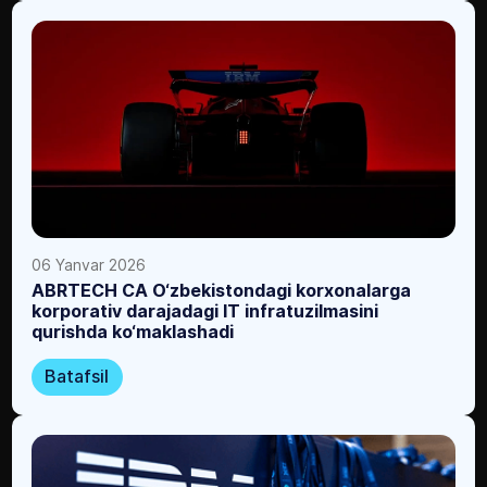
06 Yanvar 2026
ABRTECH CA O‘zbekistondagi korxonalarga
korporativ darajadagi IT infratuzilmasini
qurishda ko‘maklashadi
Batafsil