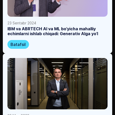
23 Sentabr 2024
IBM va ABRTECH AI va ML bo’yicha mahalliy
echimlarni ishlab chiqadi: Generativ AIga yo’l
Batafsil