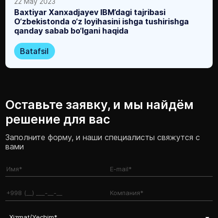
22 May 2023
Baxtiyar Xanxadjayev IBM’dagi tajribasi
O‘zbekistonda o‘z loyihasini ishga tushirishga
qanday sabab bo‘lgani haqida
Batafsil
Оставьте заявку, и мы найдём
решение для вас
Заполните форму, и наши специалисты свяжутся с
вами
Xizmat/Yechim*