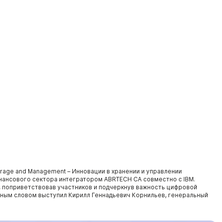
torage and Management – Инновации в хранении и управлении
инансового сектора интегратором ABRTECH CA совместно с IBM.
 поприветствовав участников и подчеркнув важность цифровой
нным словом выступил Кирилл Геннадьевич Корнильев, генеральный