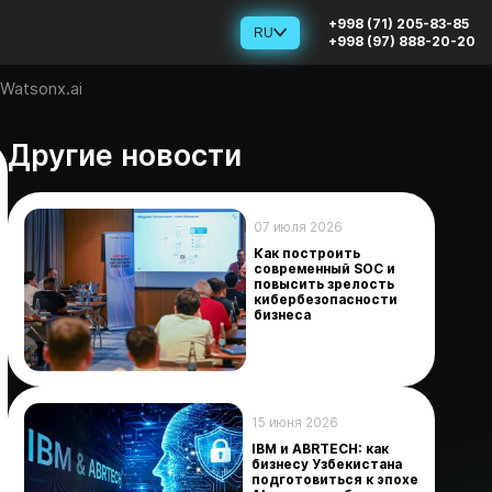
+998 (71) 205-83-85
RU
+998 (97) 888-20-20
Watsonx.ai
Другие новости
07 июля 2026
Как построить
современный SOC и
повысить зрелость
кибербезопасности
бизнеса
15 июня 2026
IBM и ABRTECH: как
бизнесу Узбекистана
подготовиться к эпохе