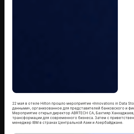
22 мая в отеле Hilton прошло мероприятие «Innovations in Data S
данными», организованное для представителей банковского и ф
Мероприятие открыл директор ABRTECH CA, Бахтияр Ханхаджаев,
трансформации для современного бизнеса. Затем с приветстве
менеджер IBM в странах Центральной Азии и Азербайджане.